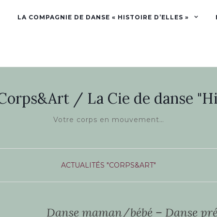
LA COMPAGNIE DE DANSE « HISTOIRE D’ELLES »
 Corps&Art / La Cie de danse "His
Votre corps en mouvement…
ACTUALITÉS "CORPS&ART"
Danse maman/bébé – Danse pr