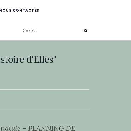
NOUS CONTACTER
toire d'Elles"
énatale – PLANNING DE